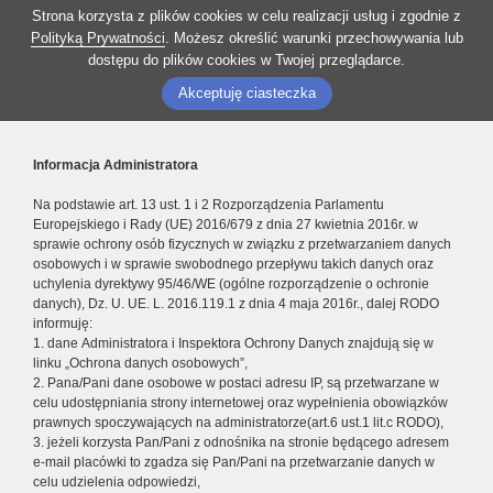
Strona korzysta z plików cookies w celu realizacji usług i zgodnie z
Polityką Prywatności
. Możesz określić warunki przechowywania lub
dostępu do plików cookies w Twojej przeglądarce.
Akceptuję ciasteczka
Informacja Administratora
Na podstawie art. 13 ust. 1 i 2 Rozporządzenia Parlamentu
Europejskiego i Rady (UE) 2016/679 z dnia 27 kwietnia 2016r. w
sprawie ochrony osób fizycznych w związku z przetwarzaniem danych
osobowych i w sprawie swobodnego przepływu takich danych oraz
uchylenia dyrektywy 95/46/WE (ogólne rozporządzenie o ochronie
danych), Dz. U. UE. L. 2016.119.1 z dnia 4 maja 2016r., dalej RODO
informuję:
1. dane Administratora i Inspektora Ochrony Danych znajdują się w
linku „Ochrona danych osobowych”,
2. Pana/Pani dane osobowe w postaci adresu IP, są przetwarzane w
celu udostępniania strony internetowej oraz wypełnienia obowiązków
prawnych spoczywających na administratorze(art.6 ust.1 lit.c RODO),
3. jeżeli korzysta Pan/Pani z odnośnika na stronie będącego adresem
e-mail placówki to zgadza się Pan/Pani na przetwarzanie danych w
celu udzielenia odpowiedzi,