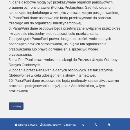
4. dane osobowe mogą być przekazywane organom państwowym,
organom ochrony prawnej (Policja, Prokuratura, Sąd) lub organom
samorządu terytorialnego w związku z prowadzonym postępowaniem,
5. Pana/Pani dane osobowe nie będą przekazywane do państwa
trzeciego ani do organizacji międzynarodowej,
6. Pana/Pani dane osobowe będą przetwarzane wyłącznie przez okres
i w zakresie niezbędnym do realizacji celu przetwarzania,
7. przysługuje Panu/Pani prawo dostępu do treści swoich danych
osobowych oraz ich sprostowania, usunięcia lub ograniczenia
przetwarzania lub prawo do wniesienia sprzeciwu wobec
przetwarzania,
8. ma Pan/Pani prawo wniesienia skargi do Prezesa Urzędu Ochrony
Danych Osobowych,
9. podanie przez Pana/Panią danych osobowych jest fakultatywne
(dobrowolne) w celu udostępnienia strony internetowej,
10. Pana/Pani dane osobowe nie będą podlegały zautomatyzowanym
procesom podejmowania decyzji przez Administratora, w tym
profilowaniu.
zamknij
Strona główna
Mapa strony
Czcionka