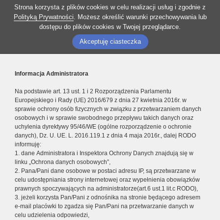
Strona korzysta z plików cookies w celu realizacji usług i zgodnie z
Polityką Prywatności
. Możesz określić warunki przechowywania lub
dostępu do plików cookies w Twojej przeglądarce.
Akceptuję ciasteczka
Informacja Administratora
Na podstawie art. 13 ust. 1 i 2 Rozporządzenia Parlamentu
Europejskiego i Rady (UE) 2016/679 z dnia 27 kwietnia 2016r. w
sprawie ochrony osób fizycznych w związku z przetwarzaniem danych
osobowych i w sprawie swobodnego przepływu takich danych oraz
uchylenia dyrektywy 95/46/WE (ogólne rozporządzenie o ochronie
danych), Dz. U. UE. L. 2016.119.1 z dnia 4 maja 2016r., dalej RODO
informuję:
1. dane Administratora i Inspektora Ochrony Danych znajdują się w
linku „Ochrona danych osobowych”,
2. Pana/Pani dane osobowe w postaci adresu IP, są przetwarzane w
celu udostępniania strony internetowej oraz wypełnienia obowiązków
prawnych spoczywających na administratorze(art.6 ust.1 lit.c RODO),
3. jeżeli korzysta Pan/Pani z odnośnika na stronie będącego adresem
e-mail placówki to zgadza się Pan/Pani na przetwarzanie danych w
celu udzielenia odpowiedzi,