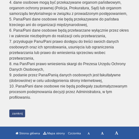
4. dane osobowe mogą być przekazywane organom państwowym,
organom ochrony prawnej (Policja, Prokuratura, Sąd) lub organom
samorządu terytorialnego w związku z prowadzonym postępowaniem,
5. Pana/Pani dane osobowe nie będą przekazywane do państwa
trzeciego ani do organizacji międzynarodowej,
6. Pana/Pani dane osobowe będą przetwarzane wyłącznie przez okres
i w zakresie niezbędnym do realizacji celu przetwarzania,
7. przysługuje Panu/Pani prawo dostępu do treści swoich danych
osobowych oraz ich sprostowania, usunięcia lub ograniczenia
przetwarzania lub prawo do wniesienia sprzeciwu wobec
przetwarzania,
8. ma Pan/Pani prawo wniesienia skargi do Prezesa Urzędu Ochrony
Danych Osobowych,
9. podanie przez Pana/Panią danych osobowych jest fakultatywne
(dobrowolne) w celu udostępnienia strony internetowej,
10. Pana/Pani dane osobowe nie będą podlegały zautomatyzowanym
procesom podejmowania decyzji przez Administratora, w tym
profilowaniu.
zamknij
Strona główna
Mapa strony
Czcionka