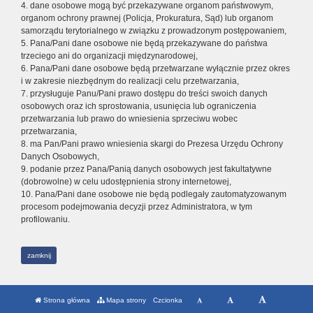
4. dane osobowe mogą być przekazywane organom państwowym,
organom ochrony prawnej (Policja, Prokuratura, Sąd) lub organom
samorządu terytorialnego w związku z prowadzonym postępowaniem,
5. Pana/Pani dane osobowe nie będą przekazywane do państwa
trzeciego ani do organizacji międzynarodowej,
6. Pana/Pani dane osobowe będą przetwarzane wyłącznie przez okres
i w zakresie niezbędnym do realizacji celu przetwarzania,
7. przysługuje Panu/Pani prawo dostępu do treści swoich danych
osobowych oraz ich sprostowania, usunięcia lub ograniczenia
przetwarzania lub prawo do wniesienia sprzeciwu wobec
przetwarzania,
8. ma Pan/Pani prawo wniesienia skargi do Prezesa Urzędu Ochrony
Danych Osobowych,
9. podanie przez Pana/Panią danych osobowych jest fakultatywne
(dobrowolne) w celu udostępnienia strony internetowej,
10. Pana/Pani dane osobowe nie będą podlegały zautomatyzowanym
procesom podejmowania decyzji przez Administratora, w tym
profilowaniu.
zamknij
Strona główna
Mapa strony
Czcionka