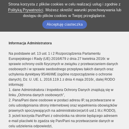
Strona korzysta z plików cookies w celu realizacji usług i zgodnie z
Polityką Prywatności
. Możesz określić warunki przechowywania lub
dostępu do plików cookies w Twojej przeglądarce.
Akceptuję ciasteczka
Informacja Administratora
Na podstawie art. 13 ust. 1 i 2 Rozporządzenia Parlamentu
Europejskiego i Rady (UE) 2016/679 z dnia 27 kwietnia 2016r. w
sprawie ochrony osób fizycznych w związku z przetwarzaniem danych
osobowych i w sprawie swobodnego przepływu takich danych oraz
uchylenia dyrektywy 95/46/WE (ogólne rozporządzenie o ochronie
danych), Dz. U. UE. L. 2016.119.1 z dnia 4 maja 2016r., dalej RODO
informuję:
1. dane Administratora i Inspektora Ochrony Danych znajdują się w
linku „Ochrona danych osobowych”,
2. Pana/Pani dane osobowe w postaci adresu IP, są przetwarzane w
celu udostępniania strony internetowej oraz wypełnienia obowiązków
prawnych spoczywających na administratorze(art.6 ust.1 lit.c RODO),
3. jeżeli korzysta Pan/Pani z odnośnika na stronie będącego adresem
e-mail placówki to zgadza się Pan/Pani na przetwarzanie danych w
celu udzielenia odpowiedzi,