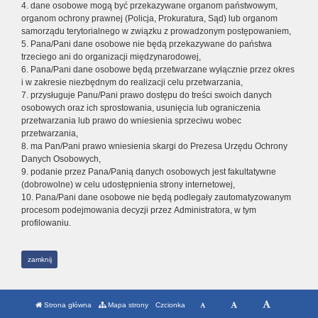
4. dane osobowe mogą być przekazywane organom państwowym,
organom ochrony prawnej (Policja, Prokuratura, Sąd) lub organom
samorządu terytorialnego w związku z prowadzonym postępowaniem,
5. Pana/Pani dane osobowe nie będą przekazywane do państwa
trzeciego ani do organizacji międzynarodowej,
6. Pana/Pani dane osobowe będą przetwarzane wyłącznie przez okres
i w zakresie niezbędnym do realizacji celu przetwarzania,
7. przysługuje Panu/Pani prawo dostępu do treści swoich danych
osobowych oraz ich sprostowania, usunięcia lub ograniczenia
przetwarzania lub prawo do wniesienia sprzeciwu wobec
przetwarzania,
8. ma Pan/Pani prawo wniesienia skargi do Prezesa Urzędu Ochrony
Danych Osobowych,
9. podanie przez Pana/Panią danych osobowych jest fakultatywne
(dobrowolne) w celu udostępnienia strony internetowej,
10. Pana/Pani dane osobowe nie będą podlegały zautomatyzowanym
procesom podejmowania decyzji przez Administratora, w tym
profilowaniu.
zamknij
Strona główna
Mapa strony
Czcionka