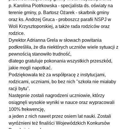
p. Karolina Piotrkowska - specjalista ds. oświaty na
terenie gminy, p. Bartosz Ożarek - skarbnik gminy
oraz ks. Andrzej Gruca - proboszcz parafii NSPJ w
Woli Krzysztoporskiej, a także rada rodziców oraz
rodzice.
Dyrektor Adrianna Grela w słowach powitania
podkreśliła, że dla niektórych uczniów wiele sytuacji z
pewnością stanowiło trudność,
dlatego gratuluje pokonania wszystkich przeszkód,
jakie mogli napotkać.
Podziękowała też za współpracę z instytucjami,
rodzicami, uczniami, bo bez nich "szkoła nie miałaby
racji bytu".
Następnie zostali nagrodzeni uczniowie, którzy
osiągnęli wysokie wyniki w nauce oraz wypracowali
100% frekwencję,
a jeden z nich nawet przez osiem lat nauki. Zostali
wyróżnieni też finaliści Wojewódzkich Konkursów