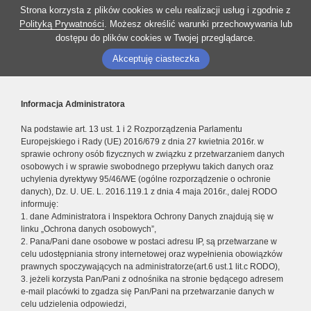
Strona korzysta z plików cookies w celu realizacji usług i zgodnie z
Polityką Prywatności
. Możesz określić warunki przechowywania lub
dostępu do plików cookies w Twojej przeglądarce.
Akceptuję ciasteczka
Informacja Administratora
Na podstawie art. 13 ust. 1 i 2 Rozporządzenia Parlamentu
Europejskiego i Rady (UE) 2016/679 z dnia 27 kwietnia 2016r. w
sprawie ochrony osób fizycznych w związku z przetwarzaniem danych
osobowych i w sprawie swobodnego przepływu takich danych oraz
uchylenia dyrektywy 95/46/WE (ogólne rozporządzenie o ochronie
danych), Dz. U. UE. L. 2016.119.1 z dnia 4 maja 2016r., dalej RODO
informuję:
1. dane Administratora i Inspektora Ochrony Danych znajdują się w
linku „Ochrona danych osobowych”,
2. Pana/Pani dane osobowe w postaci adresu IP, są przetwarzane w
celu udostępniania strony internetowej oraz wypełnienia obowiązków
prawnych spoczywających na administratorze(art.6 ust.1 lit.c RODO),
3. jeżeli korzysta Pan/Pani z odnośnika na stronie będącego adresem
e-mail placówki to zgadza się Pan/Pani na przetwarzanie danych w
celu udzielenia odpowiedzi,