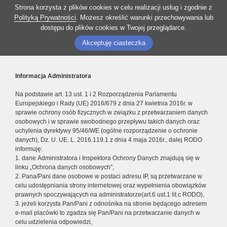
Strona korzysta z plików cookies w celu realizacji usług i zgodnie z
Polityką Prywatności
. Możesz określić warunki przechowywania lub
dostępu do plików cookies w Twojej przeglądarce.
Akceptuję ciasteczka
Informacja Administratora
Na podstawie art. 13 ust. 1 i 2 Rozporządzenia Parlamentu
Europejskiego i Rady (UE) 2016/679 z dnia 27 kwietnia 2016r. w
sprawie ochrony osób fizycznych w związku z przetwarzaniem danych
osobowych i w sprawie swobodnego przepływu takich danych oraz
uchylenia dyrektywy 95/46/WE (ogólne rozporządzenie o ochronie
danych), Dz. U. UE. L. 2016.119.1 z dnia 4 maja 2016r., dalej RODO
informuję:
1. dane Administratora i Inspektora Ochrony Danych znajdują się w
linku „Ochrona danych osobowych”,
2. Pana/Pani dane osobowe w postaci adresu IP, są przetwarzane w
celu udostępniania strony internetowej oraz wypełnienia obowiązków
prawnych spoczywających na administratorze(art.6 ust.1 lit.c RODO),
3. jeżeli korzysta Pan/Pani z odnośnika na stronie będącego adresem
e-mail placówki to zgadza się Pan/Pani na przetwarzanie danych w
celu udzielenia odpowiedzi,