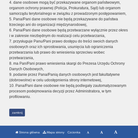
4. dane osobowe mogą być przekazywane organom państwowym,
organom ochrony prawnej (Policja, Prokuratura, Sąd) lub organom
samorządu terytorialnego w związku z prowadzonym postępowaniem,
5. Pana/Pani dane osobowe nie będą przekazywane do państwa
trzeciego ani do organizacji międzynarodowej,
6. Pana/Pani dane osobowe będą przetwarzane wyłącznie przez okres
i w zakresie niezbędnym do realizacji celu przetwarzania,
7. przysługuje Panu/Pani prawo dostępu do treści swoich danych
osobowych oraz ich sprostowania, usunięcia lub ograniczenia
przetwarzania lub prawo do wniesienia sprzeciwu wobec
przetwarzania,
8. ma Pan/Pani prawo wniesienia skargi do Prezesa Urzędu Ochrony
Danych Osobowych,
9. podanie przez Pana/Panią danych osobowych jest fakultatywne
(dobrowolne) w celu udostępnienia strony internetowej,
10. Pana/Pani dane osobowe nie będą podlegały zautomatyzowanym
procesom podejmowania decyzji przez Administratora, w tym
profilowaniu.
zamknij
Strona główna
Mapa strony
Czcionka