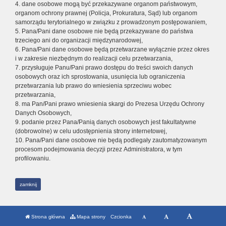
4. dane osobowe mogą być przekazywane organom państwowym,
organom ochrony prawnej (Policja, Prokuratura, Sąd) lub organom
samorządu terytorialnego w związku z prowadzonym postępowaniem,
5. Pana/Pani dane osobowe nie będą przekazywane do państwa
trzeciego ani do organizacji międzynarodowej,
6. Pana/Pani dane osobowe będą przetwarzane wyłącznie przez okres
i w zakresie niezbędnym do realizacji celu przetwarzania,
7. przysługuje Panu/Pani prawo dostępu do treści swoich danych
osobowych oraz ich sprostowania, usunięcia lub ograniczenia
przetwarzania lub prawo do wniesienia sprzeciwu wobec
przetwarzania,
8. ma Pan/Pani prawo wniesienia skargi do Prezesa Urzędu Ochrony
Danych Osobowych,
9. podanie przez Pana/Panią danych osobowych jest fakultatywne
(dobrowolne) w celu udostępnienia strony internetowej,
10. Pana/Pani dane osobowe nie będą podlegały zautomatyzowanym
procesom podejmowania decyzji przez Administratora, w tym
profilowaniu.
zamknij
Strona główna
Mapa strony
Czcionka