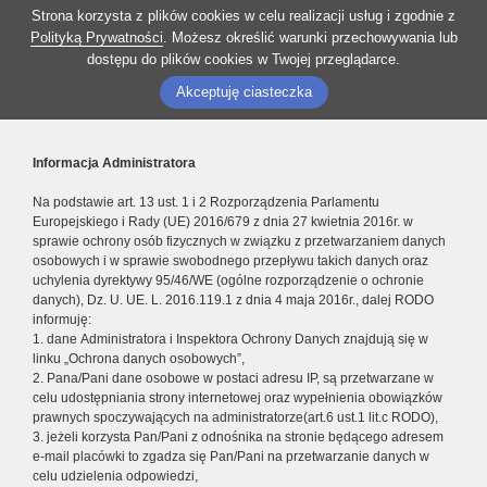
Strona korzysta z plików cookies w celu realizacji usług i zgodnie z
Polityką Prywatności
. Możesz określić warunki przechowywania lub
dostępu do plików cookies w Twojej przeglądarce.
Akceptuję ciasteczka
Informacja Administratora
Na podstawie art. 13 ust. 1 i 2 Rozporządzenia Parlamentu
Europejskiego i Rady (UE) 2016/679 z dnia 27 kwietnia 2016r. w
sprawie ochrony osób fizycznych w związku z przetwarzaniem danych
osobowych i w sprawie swobodnego przepływu takich danych oraz
uchylenia dyrektywy 95/46/WE (ogólne rozporządzenie o ochronie
danych), Dz. U. UE. L. 2016.119.1 z dnia 4 maja 2016r., dalej RODO
informuję:
1. dane Administratora i Inspektora Ochrony Danych znajdują się w
linku „Ochrona danych osobowych”,
2. Pana/Pani dane osobowe w postaci adresu IP, są przetwarzane w
celu udostępniania strony internetowej oraz wypełnienia obowiązków
prawnych spoczywających na administratorze(art.6 ust.1 lit.c RODO),
3. jeżeli korzysta Pan/Pani z odnośnika na stronie będącego adresem
e-mail placówki to zgadza się Pan/Pani na przetwarzanie danych w
celu udzielenia odpowiedzi,