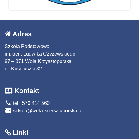
Adres
Szkoła Podstawowa
im. gen. Ludwika Czyżewskiego
97 – 371 Wola Krzysztoporska
ul. Kościuszki 32
Kontakt
tel.: 570 414 560
szkola@wola-krzysztoporska.pl
Linki