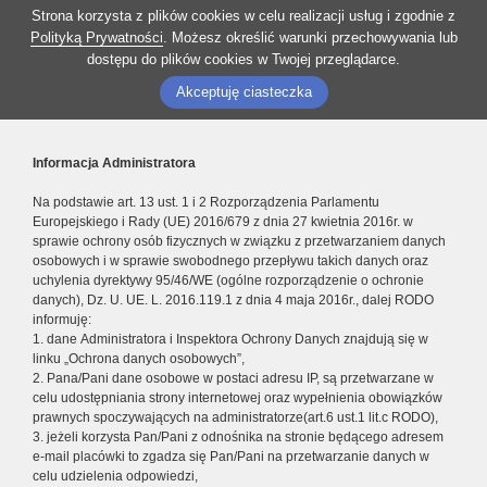
Strona korzysta z plików cookies w celu realizacji usług i zgodnie z
Polityką Prywatności
. Możesz określić warunki przechowywania lub
dostępu do plików cookies w Twojej przeglądarce.
Akceptuję ciasteczka
Informacja Administratora
Na podstawie art. 13 ust. 1 i 2 Rozporządzenia Parlamentu
Europejskiego i Rady (UE) 2016/679 z dnia 27 kwietnia 2016r. w
sprawie ochrony osób fizycznych w związku z przetwarzaniem danych
osobowych i w sprawie swobodnego przepływu takich danych oraz
uchylenia dyrektywy 95/46/WE (ogólne rozporządzenie o ochronie
danych), Dz. U. UE. L. 2016.119.1 z dnia 4 maja 2016r., dalej RODO
informuję:
1. dane Administratora i Inspektora Ochrony Danych znajdują się w
linku „Ochrona danych osobowych”,
2. Pana/Pani dane osobowe w postaci adresu IP, są przetwarzane w
celu udostępniania strony internetowej oraz wypełnienia obowiązków
prawnych spoczywających na administratorze(art.6 ust.1 lit.c RODO),
3. jeżeli korzysta Pan/Pani z odnośnika na stronie będącego adresem
e-mail placówki to zgadza się Pan/Pani na przetwarzanie danych w
celu udzielenia odpowiedzi,