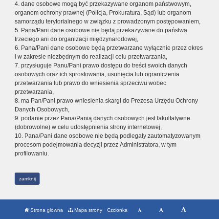
4. dane osobowe mogą być przekazywane organom państwowym,
organom ochrony prawnej (Policja, Prokuratura, Sąd) lub organom
samorządu terytorialnego w związku z prowadzonym postępowaniem,
5. Pana/Pani dane osobowe nie będą przekazywane do państwa
trzeciego ani do organizacji międzynarodowej,
6. Pana/Pani dane osobowe będą przetwarzane wyłącznie przez okres
i w zakresie niezbędnym do realizacji celu przetwarzania,
7. przysługuje Panu/Pani prawo dostępu do treści swoich danych
osobowych oraz ich sprostowania, usunięcia lub ograniczenia
przetwarzania lub prawo do wniesienia sprzeciwu wobec
przetwarzania,
8. ma Pan/Pani prawo wniesienia skargi do Prezesa Urzędu Ochrony
Danych Osobowych,
9. podanie przez Pana/Panią danych osobowych jest fakultatywne
(dobrowolne) w celu udostępnienia strony internetowej,
10. Pana/Pani dane osobowe nie będą podlegały zautomatyzowanym
procesom podejmowania decyzji przez Administratora, w tym
profilowaniu.
zamknij
Strona główna
Mapa strony
Czcionka